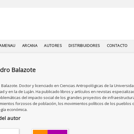
TAMENAU
ARCANA
AUTORES
DISTRIBUIDORES
CONTACTO
ndro Balazote
 Balazote. Doctor y licenciado en Ciencias Antropológicas de la Universida
ad y en la de Luján. Ha publicado libros y artículos en revistas especializ
oblemáticas del impacto social de los grandes proyectos de infraestructura,
ientos forzosos de población, los movimientos políticos de los pueblos orig
ogía económica.
del autor