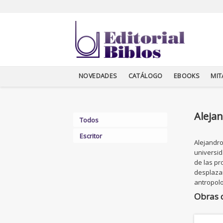
NOVEDADES
CATÁLOGO
EBOOKS
MI
Aleja
Todos
Escritor
Alejandro
universid
de las pr
desplazam
antropol
Obras 