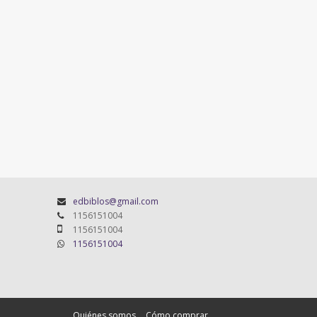
edbiblos@gmail.com
1156151004
1156151004
1156151004
Quiénes somos
Cómo comprar