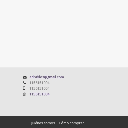
edbiblos@gmail.com
1156151004
1156151004
1156151004
Quiénes somos
Cómo comprar