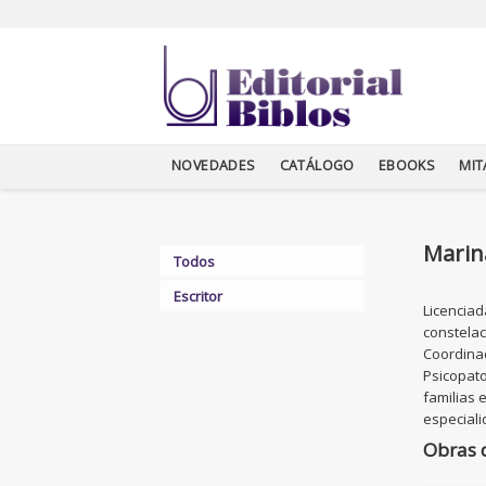
NOVEDADES
CATÁLOGO
EBOOKS
MI
Marin
Todos
Escritor
Licenciad
constelac
Coordinad
Psicopato
familias 
especiali
Obras 