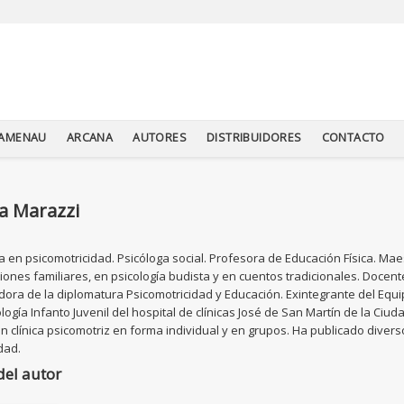
TAMENAU
ARCANA
AUTORES
DISTRIBUIDORES
CONTACTO
a Marazzi
a en psicomotricidad. Psicóloga social. Profesora de Educación Física. M
iones familiares, en psicología budista y en cuentos tradicionales. Docent
ora de la diplomatura Psicomotricidad y Educación. Exintegrante del Equi
logía Infanto Juvenil del hospital de clínicas José de San Martín de la Ciu
en clínica psicomotriz en forma individual y en grupos. Ha publicado diver
dad.
del autor