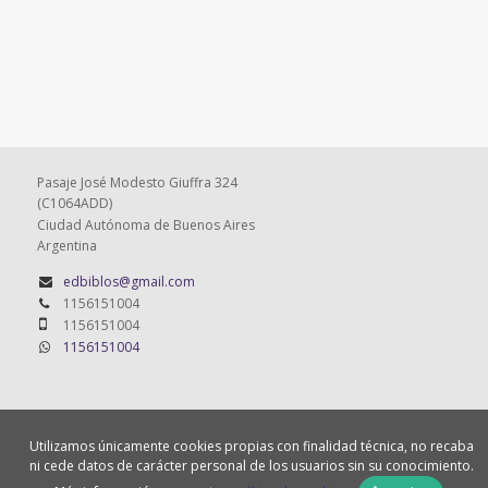
Pasaje José Modesto Giuffra 324
(C1064ADD)
Ciudad Autónoma de Buenos Aires
Argentina
edbiblos@gmail.com
1156151004
1156151004
1156151004
© 2026, Editorial Biblos
Utilizamos únicamente cookies propias con finalidad técnica, no recaba
ni cede datos de carácter personal de los usuarios sin su conocimiento.
Quiénes somos
Cómo comprar