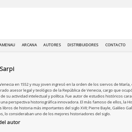
TAMENAU
ARCANA
AUTORES
DISTRIBUIDORES
CONTACTO
Sarpi
Venecia en 1552 y muy joven ingresó en la orden de los siervos de María, 
ado asesor legal y teológico de la República de Venecia, cargo que ocupó
 de su actividad intelectual y política. Fue autor de estudios históricos c
y una perspectiva historiográfica innovadora. El más famoso de ellos, la His
s libros de historia más importantes del siglo XVII; Pierre Bayle, Galileo Ga
os, lo consideraban uno de los mejores historiadores del siglo.
del autor