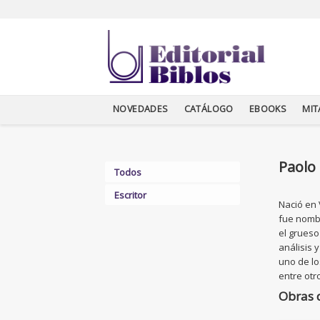
NOVEDADES
CATÁLOGO
EBOOKS
MI
Paolo 
Todos
Escritor
Nació en 
fue nombr
el grueso
análisis 
uno de lo
entre otr
Obras 