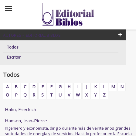
AUTORES – EDITORIAL BIBLOS
Todos
Escritor
Todos
A
B
C
D
E
F
G
H
I
J
K
L
M
N
O
P
Q
R
S
T
U
V
W
X
Y
Z
Halm, Friedrich
Hansen, Jean-Pierre
Ingeniero y economista, dirigió durante más de veinte años grandes
sociedades de energía y de servicios. Ha sido profesor en la Escuela