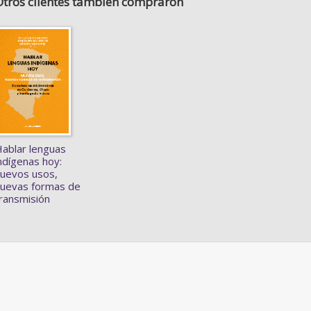
Otros clientes también compraron
ablar lenguas
ndígenas hoy:
uevos usos,
uevas formas de
ransmisión