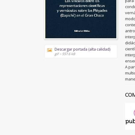
para 
condu
verná
modo 
conte
antro
inter
didác
cient
Descargar portada (alta calidad)
gif ~ 557.6 kB
inter
enseñ
A par
multi
maner
COM