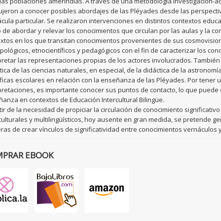
las poblaciones amerindias. A través de una metodología investigación-ac
jeron a conocer posibles abordajes de las Pléyades desde las perspectiva
cula particular. Se realizaron intervenciones en distintos contextos educa
de abordar y relevar los conocimientos que circulan por las aulas y la co
xtos en los que transitan conocimientos provenientes de sus cosmovisione
pológicos, etnocientíficos y pedagógicos con el fin de caracterizar los c
pretar las representaciones propias de los actores involucrados. También 
tica de las ciencias naturales, en especial, de la didáctica de la astronom
íficas escolares en relación con la enseñanza de las Pléyades. Por tene
pretaciones, es importante conocer sus puntos de contacto, lo que puede 
anza en contextos de Educación Intercultural Bilingüe.
tir de la necesidad de propiciar la circulación de conocimiento significati
culturales y multilingüísticos, hoy ausente en gran medida, se pretende g
as de crear vínculos de significatividad entre conocimientos vernáculos y 
PRAR EBOOK