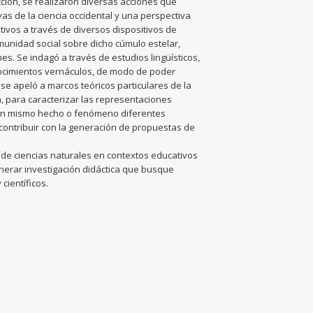
ción, se realizaron diversas acciones que
s de la ciencia occidental y una perspectiva
tivos a través de diversos dispositivos de
munidad social sobre dicho cúmulo estelar,
s. Se indagó a través de estudios lingüísticos,
onocimientos vernáculos, de modo de poder
se apeló a marcos teóricos particulares de la
ía, para caracterizar las representaciones
r un mismo hecho o fenómeno diferentes
contribuir con la generación de propuestas de
vo de ciencias naturales en contextos educativos
enerar investigación didáctica que busque
científicos.