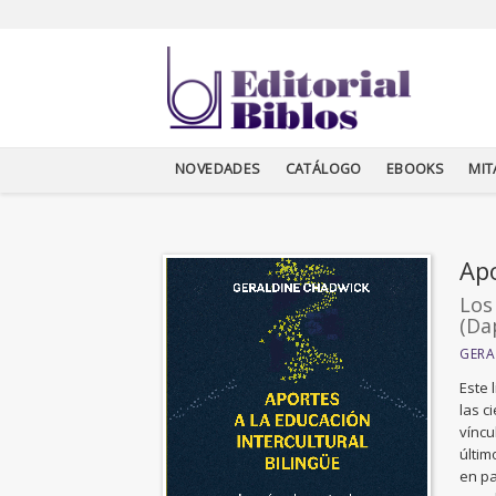
NOVEDADES
CATÁLOGO
EBOOKS
MI
Apo
Los
(Da
GERA
Este 
las c
víncu
últim
en pa