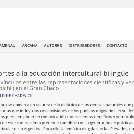
TAMENAU
ARCANA
AUTORES
DISTRIBUIDORES
CONTACTO
rtes a la educación intercultural bilingüe
 vínculos entre las representaciones científicas y ve
pichi') en el Gran Chaco
LDINE CHADWICK
libro se enmarca en un área de la didáctica de las ciencias naturales q
iencias que incluya las cosmovisiones de los pueblos originarios en su defi
los permiten poner en comunicación conocimientos científicos y vernácul
o de este conocimiento pretende contribuir con la generación de prácticas 
rticular de la Argentina. Para ello, la temática elegida son las Pléyades, u