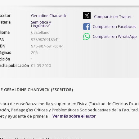
scritor
Geraldine Chadwick
Compartir en Twitter
ateria
Semiótica y
Lingüística
Compartir en Facebook
dioma
Castellano
Compartir en WhatsApp
AN
9789876918541
SBN
978-987-691-854-1
áginas
206
dición
1
echa publicación
01-09-2020
E GERALDINE CHADWICK (ESCRITOR)
sora de enseñanza media y superior en Física (Facultad de Ciencias Exacta
ción, Pedagogías Críticas y Problemáticas Socioeducativas de la Facultad de
et y ayudante de primera ...
Ver más sobre el autor