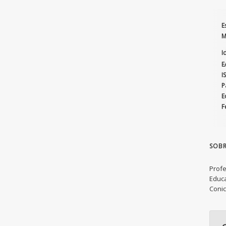
E
M
I
E
I
P
E
F
SOBR
Profe
Educa
Conic