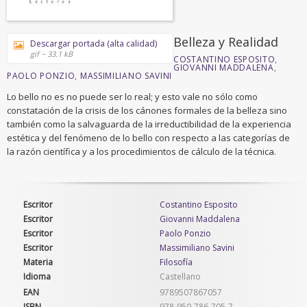
Belleza y Realidad
Descargar portada (alta calidad)
gif ~ 33.1 kB
COSTANTINO ESPOSITO
,
GIOVANNI MADDALENA
,
PAOLO PONZIO
,
MASSIMILIANO SAVINI
Lo bello no es no puede ser lo real; y esto vale no sólo como
constatación de la crisis de los cánones formales de la belleza sino
también como la salvaguarda de la irreductibilidad de la experiencia
estética y del fenómeno de lo bello con respecto a las categorías de
la razón científica y a los procedimientos de cálculo de la técnica.
Escritor
Costantino Esposito
Escritor
Giovanni Maddalena
Escritor
Paolo Ponzio
Escritor
Massimiliano Savini
Materia
Filosofía
Idioma
Castellano
EAN
9789507867057
ISBN
978-950-786-705-7