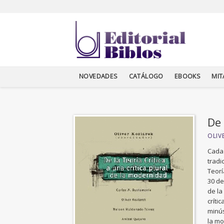
NOVEDADES
CATÁLOGO
EBOOKS
MI
De 
OLIV
Cada 
tradi
Teorí
30 de
de la
críti
minús
la mo