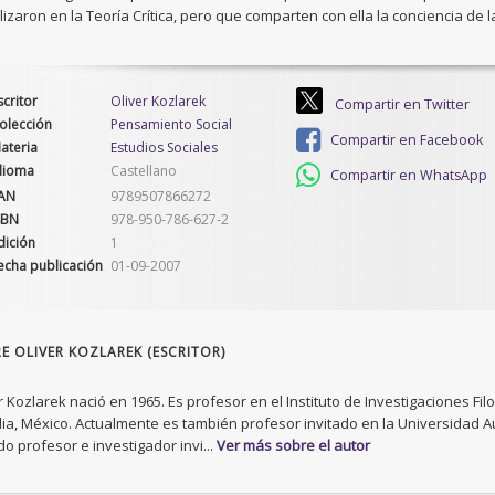
alizaron en la Teoría Crítica, pero que comparten con ella la conciencia de l
scritor
Oliver Kozlarek
Compartir en Twitter
olección
Pensamiento Social
Compartir en Facebook
ateria
Estudios Sociales
dioma
Castellano
Compartir en WhatsApp
AN
9789507866272
SBN
978-950-786-627-2
dición
1
echa publicación
01-09-2007
E OLIVER KOZLAREK (ESCRITOR)
r Kozlarek nació en 1965. Es profesor en el Instituto de Investigaciones F
ia, México. Actualmente es también profesor invitado en la Universidad 
do profesor e investigador invi...
Ver más sobre el autor