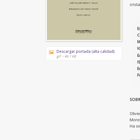
crist
E
C
M
I
Descargar portada (alta calidad)
E
gif ~ 46.1 kB
I
E
F
SOBR
Olive
Morel
Ha si