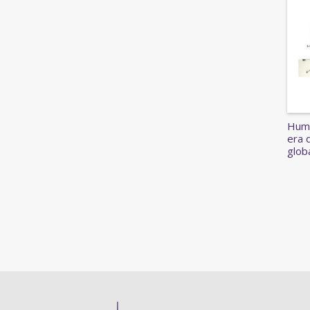
Huma
era 
globa