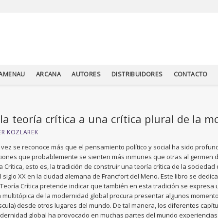
TAMENAU
ARCANA
AUTORES
DISTRIBUIDORES
CONTACTO
la teoría crítica a una crítica plural de la 
ER KOZLAREK
vez se reconoce más que el pensamiento político y social ha sido profun
ciones que probablemente se sienten más inmunes que otras al germen de
a Crítica, esto es, la tradición de construir una teoría crítica de la socied
l siglo XX en la ciudad alemana de Francfort del Meno. Este libro se dedica
 Teoría Crítica pretende indicar que también en esta tradición se expresa
ca multitópica de la modernidad global procura presentar algunos momento
cula) desde otros lugares del mundo. De tal manera, los diferentes capítu
dernidad global ha provocado en muchas partes del mundo experiencias q