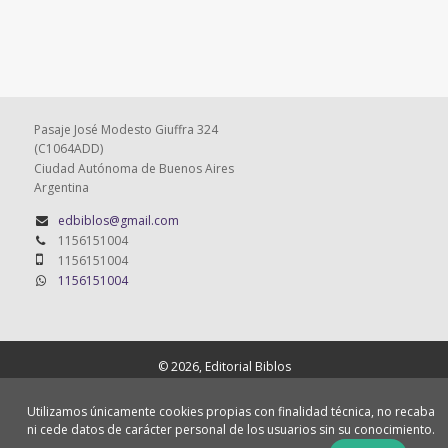
Pasaje José Modesto Giuffra 324
(C1064ADD)
Ciudad Autónoma de Buenos Aires
Argentina
edbiblos@gmail.com
1156151004
1156151004
1156151004
© 2026, Editorial Biblos
Quiénes somos
Cómo comprar
Utilizamos únicamente cookies propias con finalidad técnica, no recaba
ni cede datos de carácter personal de los usuarios sin su conocimiento.