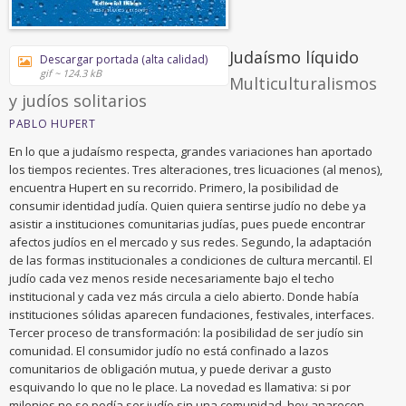
Judaísmo líquido
Descargar portada (alta calidad)
gif ~ 124.3 kB
Multiculturalismos
y judíos solitarios
PABLO HUPERT
En lo que a judaísmo respecta, grandes variaciones han aportado
los tiempos recientes. Tres alteraciones, tres licuaciones (al menos),
encuentra Hupert en su recorrido. Primero, la posibilidad de
consumir identidad judía. Quien quiera sentirse judío no debe ya
asistir a instituciones comunitarias judías, pues puede encontrar
afectos judíos en el mercado y sus redes. Segundo, la adaptación
de las formas institucionales a condiciones de cultura mercantil. El
judío cada vez menos reside necesariamente bajo el techo
institucional y cada vez más circula a cielo abierto. Donde había
instituciones sólidas aparecen fundaciones, festivales, interfaces.
Tercer proceso de transformación: la posibilidad de ser judío sin
comunidad. El consumidor judío no está confinado a lazos
comunitarios de obligación mutua, y puede derivar a gusto
esquivando lo que no le place. La novedad es llamativa: si por
milenios no se podía ser judío sin una comunidad, hoy aparecen