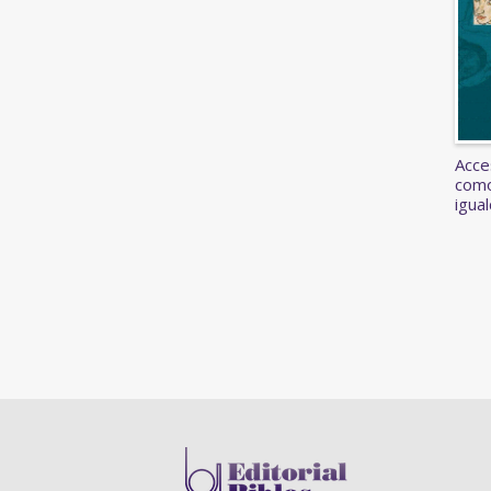
Acces
como
igua