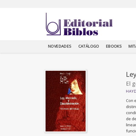
NOVEDADES
CATÁLOGO
EBOOKS
MI
Ley
El
HAYD
Con e
disti
condi
de de
linea
funci