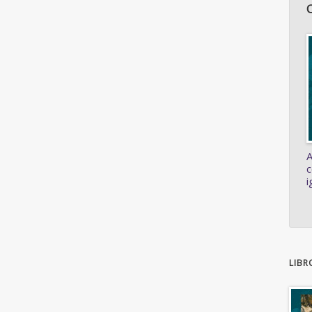
A
c
i
LIBR