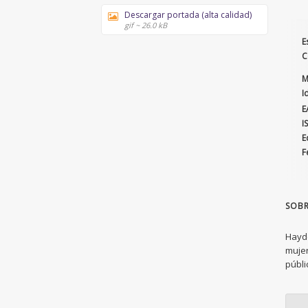
Descargar portada (alta calidad)
gif ~ 26.0 kB
E
C
M
I
E
I
E
F
SOBR
Haydé
mujer
públi