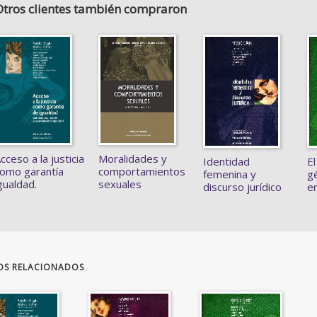
Otros clientes también compraron
cceso a la justicia
Moralidades y
Identidad
El
omo garantía
comportamientos
femenina y
g
gualdad.
sexuales
discurso jurídico
e
OS RELACIONADOS