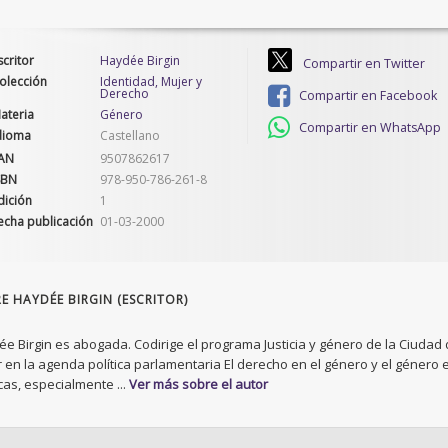
scritor
Haydée Birgin
Compartir en Twitter
olección
Identidad, Mujer y
Derecho
Compartir en Facebook
ateria
Género
Compartir en WhatsApp
dioma
Castellano
AN
9507862617
SBN
978-950-786-261-8
dición
1
echa publicación
01-03-2000
E HAYDÉE BIRGIN (ESCRITOR)
e Birgin es abogada. Codirige el programa Justicia y género de la Ciudad d
 en la agenda política parlamentaria El derecho en el género y el género en
cas, especialmente ...
Ver más sobre el autor