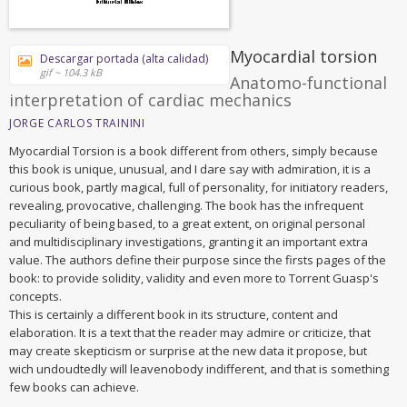
Myocardial torsion
Descargar portada (alta calidad)
gif ~ 104.3 kB
Anatomo-functional
interpretation of cardiac mechanics
JORGE CARLOS TRAININI
Myocardial Torsion is a book different from others, simply because
this book is unique, unusual, and I dare say with admiration, it is a
curious book, partly magical, full of personality, for initiatory readers,
revealing, provocative, challenging. The book has the infrequent
peculiarity of being based, to a great extent, on original personal
and multidisciplinary investigations, granting it an important extra
value. The authors define their purpose since the firsts pages of the
book: to provide solidity, validity and even more to Torrent Guasp's
concepts.
This is certainly a different book in its structure, content and
elaboration. It is a text that the reader may admire or criticize, that
may create skepticism or surprise at the new data it propose, but
wich undoudtedly will leavenobody indifferent, and that is something
few books can achieve.