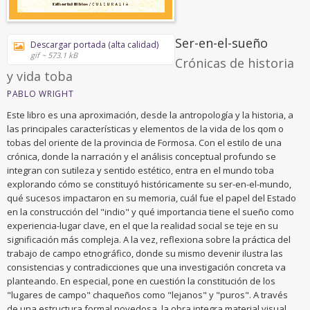
Ser-en-el-sueño
Descargar portada (alta calidad)
gif ~ 573.1 kB
Crónicas de historia
y vida toba
PABLO WRIGHT
Este libro es una aproximación, desde la antropología y la historia, a
las principales características y elementos de la vida de los qom o
tobas del oriente de la provincia de Formosa. Con el estilo de una
crónica, donde la narración y el análisis conceptual profundo se
integran con sutileza y sentido estético, entra en el mundo toba
explorando cómo se constituyó históricamente su ser-en-el-mundo,
qué sucesos impactaron en su memoria, cuál fue el papel del Estado
en la construcción del "indio" y qué importancia tiene el sueño como
experiencia-lugar clave, en el que la realidad social se teje en su
significación más compleja. A la vez, reflexiona sobre la práctica del
trabajo de campo etnográfico, donde su mismo devenir ilustra las
consistencias y contradicciones que una investigación concreta va
planteando. En especial, pone en cuestión la constitución de los
"lugares de campo" chaqueños como "lejanos" y "puros". A través
de una estructura formal novedosa, la obra integra material visual