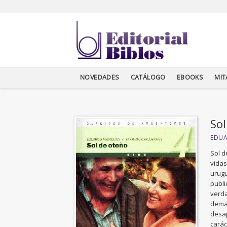
NOVEDADES
CATÁLOGO
EBOOKS
MI
Sol
EDU
Sol d
vidas
urugu
publi
verda
demas
desap
carác