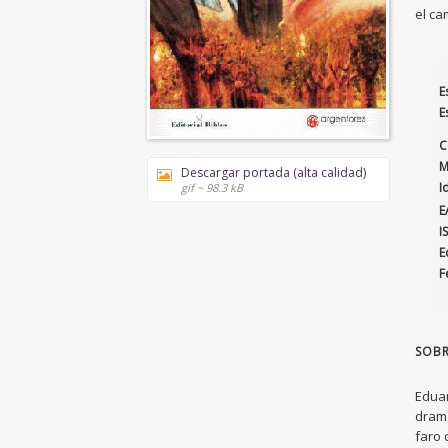
el ca
E
E
C
M
Descargar portada (alta calidad)
I
gif ~ 98.3 kB
E
I
E
F
SOBR
Eduar
drama
faro 