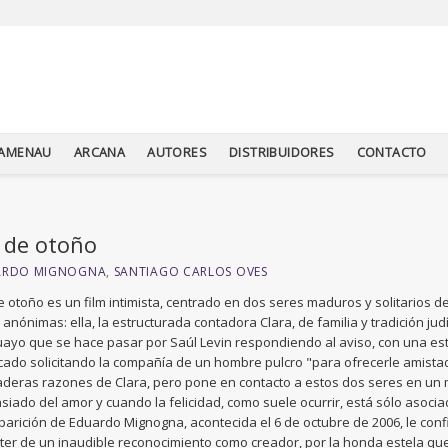
TAMENAU
ARCANA
AUTORES
DISTRIBUIDORES
CONTACTO
 de otoño
ARDO MIGNOGNA
,
SANTIAGO CARLOS OVES
e otoño es un film intimista, centrado en dos seres maduros y solitarios 
 anónimas: ella, la estructurada contadora Clara, de familia y tradición judí
ayo que se hace pasar por Saúl Levin respondiendo al aviso, con una estr
cado solicitando la compañía de un hombre pulcro "para ofrecerle amistad c
deras razones de Clara, pero pone en contacto a estos dos seres en un
iado del amor y cuando la felicidad, como suele ocurrir, está sólo asocia
arición de Eduardo Mignogna, acontecida el 6 de octubre de 2006, le conf
ter de un inaudible reconocimiento como creador, por la honda estela que