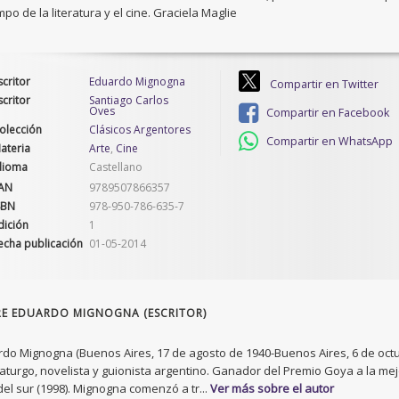
mpo de la literatura y el cine. Graciela Maglie
scritor
Eduardo Mignogna
Compartir en Twitter
scritor
Santiago Carlos
Oves
Compartir en Facebook
olección
Clásicos Argentores
Compartir en WhatsApp
ateria
Arte
,
Cine
dioma
Castellano
AN
9789507866357
SBN
978-950-786-635-7
dición
1
echa publicación
01-05-2014
E EDUARDO MIGNOGNA (ESCRITOR)
do Mignogna (Buenos Aires, 17 de agosto de 1940-Buenos Aires, 6 de octub
turgo, novelista y guionista argentino. Ganador del Premio Goya a la mejo
del sur (1998). Mignogna comenzó a tr...
Ver más sobre el autor