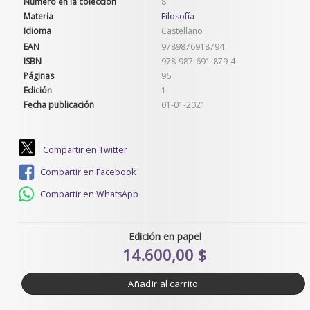
Número en la colección
8
Materia
Filosofía
Idioma
Castellano
EAN
9789876918794
ISBN
978-987-691-879-4
Páginas
96
Edición
1
Fecha publicación
01-01-2021
Compartir en Twitter
Compartir en Facebook
Compartir en WhatsApp
Edición en papel
14.600,00 $
Añadir al carrito