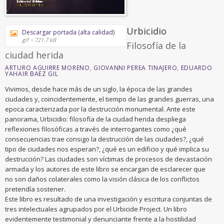
Urbicidio
Descargar portada (alta calidad)
gif ~ 721.7 kB
Filosofía de la
ciudad herida
ARTURO AGUIRRE MORENO
,
GIOVANNI PEREA TINAJERO
,
EDUARDO
YAHAIR BAEZ GIL
Vivimos, desde hace más de un siglo, la época de las grandes
ciudades y, coincidentemente, el tiempo de las grandes guerras, una
epoca caracterizada por la destrucción monumental. Ante este
panorama, Urbicidio: filosofía de la ciudad herida despliega
reflexiones filosóficas a través de interrogantes como ¿qué
consecuencias trae consigo la destrucción de las ciudades?, ¿qué
tipo de ciudades nos esperan?, ¿qué es un edificio y qué implica su
destrucción? Las ciudades son víctimas de procesos de devastación
armada y los autores de este libro se encargan de esclarecer que
no son daños colaterales como la visión clásica de los conflictos
pretendía sostener.
Este libro es resultado de una investigación y escritura conjuntas de
tres intelectuales agrupados por el Urbicide Project. Un libro
evidentemente testimonial y denunciante frente a la hostilidad