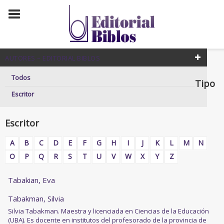
AUTORES – EDITORIAL BIBLOS
Todos
Tipo
Escritor
Escritor
A
B
C
D
E
F
G
H
I
J
K
L
M
N
O
P
Q
R
S
T
U
V
W
X
Y
Z
Tabakian, Eva
Tabakman, Silvia
Silvia Tabakman. Maestra y licenciada en Ciencias de la Educación
(UBA). Es docente en institutos del profesorado de la provincia de